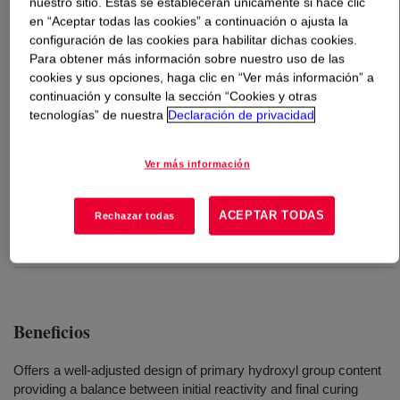
nuestro sitio. Estas se establecerán únicamente si hace clic
en “Aceptar todas las cookies” a continuación o ajusta la
Qué es
VORANOL™ CP 4711 Polyol
?
configuración de las cookies para habilitar dichas cookies.
Para obtener más información sobre nuestro uso de las
cookies y sus opciones, haga clic en “Ver más información” a
Poliéter triol propoxilado, capeado con óxido de etileno e
continuación y consulte la sección “Cookies y otras
iniciado con glicerina, de peso molecular 4800 Da y
tecnologías” de nuestra
Declaración de privacidad
reactividad media utilizado principalmente en la
fabricación de espumas de poliuretano moldeadas.
Ver más información
Usos
ACEPTAR TODAS
Rechazar todas
Manufacture of molded polyurethane foams
Beneficios
Offers a well-adjusted design of primary hydroxyl group content
providing a balance between initial reactivity and final curing