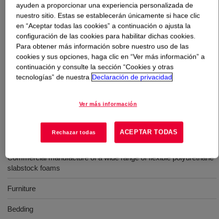
ayuden a proporcionar una experiencia personalizada de
nuestro sitio. Estas se establecerán únicamente si hace clic
Qué es
VORANOL™ 3136 Polyol
?
en “Aceptar todas las cookies” a continuación o ajusta la
configuración de las cookies para habilitar dichas cookies.
Un heteropolímero triol iniciado con glicerina con un
Para obtener más información sobre nuestro uso de las
cookies y sus opciones, haga clic en “Ver más información” a
peso molecular nominal de 3000 Da. Producto sin BHT
continuación y consulte la sección “Cookies y otras
que se puede utilizar en la fabricación comercial de una
tecnologías” de nuestra
Declaración de privacidad
amplia gama de espumas flexibles (slabstock) de
poliuretano.
Ver más información
ACEPTAR TODAS
Rechazar todas
Usos
Commercial manufacture of a wide range of flexible polyurethane
slabstock foams
Furniture
Bedding