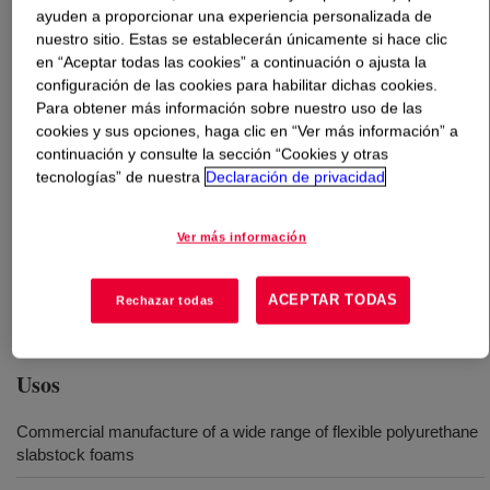
ayuden a proporcionar una experiencia personalizada de
nuestro sitio. Estas se establecerán únicamente si hace clic
Qué es
VORANOL™ 3010A Polyol
?
en “Aceptar todas las cookies” a continuación o ajusta la
configuración de las cookies para habilitar dichas cookies.
Un heteropolímero triol iniciado con glicerina con un
Para obtener más información sobre nuestro uso de las
peso molecular nominal de 3000 Da. Producto sin BHT
cookies y sus opciones, haga clic en “Ver más información” a
continuación y consulte la sección “Cookies y otras
que se puede utilizar en todo el mundo en la fabricación
tecnologías” de nuestra
Declaración de privacidad
comercial de una amplia variedad de espumas flexibles
de poliuretano slabstock.
Ver más información
Algunas aplicaciones comunes de este producto incluyen
muebles, ropa de cama, tapicería y otras formas de
ACEPTAR TODAS
Rechazar todas
acolchado.
Usos
Commercial manufacture of a wide range of flexible polyurethane
slabstock foams