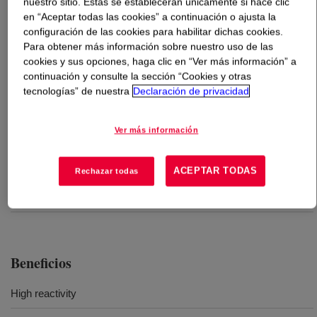
nuestro sitio. Estas se establecerán únicamente si hace clic
en “Aceptar todas las cookies” a continuación o ajusta la
Qué es
VORANOL™ 232-034N Polyol
?
configuración de las cookies para habilitar dichas cookies.
Para obtener más información sobre nuestro uso de las
cookies y sus opciones, haga clic en “Ver más información” a
A neutralized, EO-capped polyether triol. Its high
continuación y consulte la sección “Cookies y otras
molecular weight and high primary hydroxyl content
tecnologías” de nuestra
Declaración de privacidad
make it well suited for flexible to rigid polyurethane
systems requiring high reactivity.
Ver más información
Usos
ACEPTAR TODAS
Rechazar todas
Recubrimientos de Infraestructura
Beneficios
High reactivity