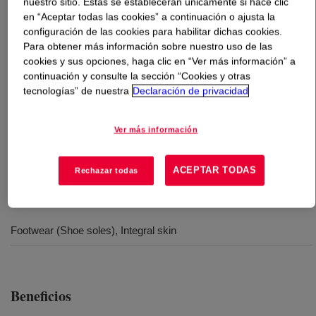
nuestro sitio. Estas se establecerán únicamente si hace clic
en “Aceptar todas las cookies” a continuación o ajusta la
Qué es
VORALUX™ HT 706 Surfactant
?
configuración de las cookies para habilitar dichas cookies.
Para obtener más información sobre nuestro uso de las
cookies y sus opciones, haga clic en “Ver más información” a
Industry standard, general-purpose silicone surfactant
continuación y consulte la sección “Cookies y otras
for flexible and microcellular foams with proven
tecnologías” de nuestra
Declaración de privacidad
performance in most flexible foam application: slab-
stock, flexible molding for the furniture, as well as
Ver más información
microcellular foam system: footwear (shoe soles),
integral skin.
ACEPTAR TODAS
Rechazar todas
Usos
Footwear (Shoe soles), Integral skin
Beneficios