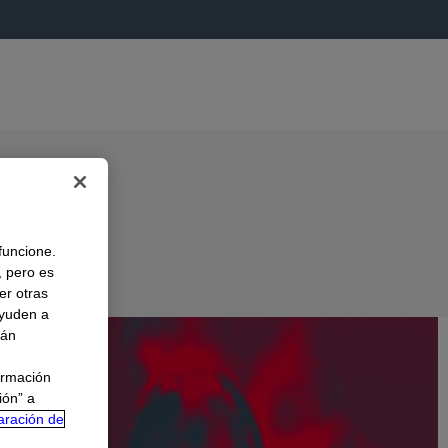
 funcione.
, pero es
er otras
A
ayuden a
rán
ormación
ión” a
aración de