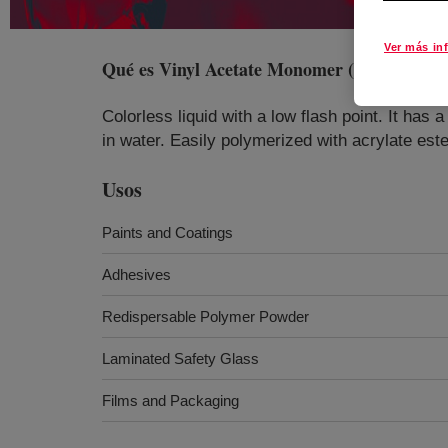
Ver más in
Qué es
Vinyl Acetate Monomer (VAM)
?
Colorless liquid with a low flash point. It has 
in water. Easily polymerized with acrylate este
Usos
Paints and Coatings
Adhesives
Redispersable Polymer Powder
Laminated Safety Glass
Films and Packaging