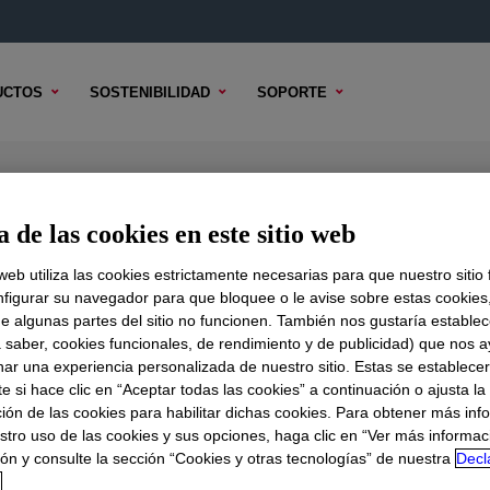
UCTOS
SOSTENIBILIDAD
SOPORTE
AM)
 de las cookies en este sitio web
 web utiliza las cookies estrictamente necesarias para que nuestro sitio
figurar su navegador para que bloquee o le avise sobre estas cookies
e algunas partes del sitio no funcionen. También nos gustaría establec
DO TÉCNICO
OPCIONES DE MUESTRA
OPCIONES DE COMPR
a saber, cookies funcionales, de rendimiento y de publicidad) que nos 
nar una experiencia personalizada de nuestro sitio. Estas se establece
 si hace clic en “Aceptar todas las cookies” a continuación o ajusta la
ión de las cookies para habilitar dichas cookies. Para obtener más inf
stro uso de las cookies y sus opciones, haga clic en “Ver más informac
ón y consulte la sección “Cookies y otras tecnologías” de nuestra
Decl
d