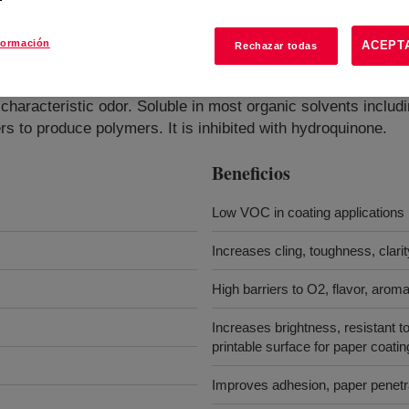
formación
ACEPT
Rechazar todas
a characteristic odor. Soluble in most organic solvents includ
rs to produce polymers. It is inhibited with hydroquinone.
Beneficios
Low VOC in coating applications
Increases cling, toughness, clari
High barriers to O2, flavor, arom
Increases brightness, resistant 
printable surface for paper coati
Improves adhesion, paper penetra