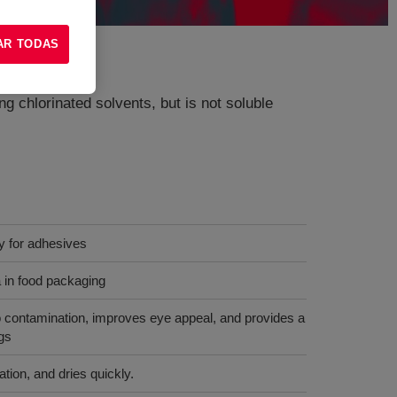
AR TODAS
ing chlorinated solvents, but is not soluble
ty for adhesives
a in food packaging
to contamination, improves eye appeal, and provides a
ngs
tion, and dries quickly.