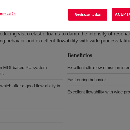
formación
ACEPT
Rechazar todas
ystems B
?
oducing visco elastic foams to damp the intensity of resonan
ing behavior and excellent flowability with wide process latit
Beneficios
n MDI-based PU system
Excellent ultra-low emission inter
ms
Fast curing behavior
ich offer a good flow-ability in
Excellent flowability with wide pr