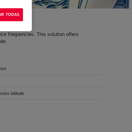
AR TODAS
ce frequencies. This solution offers
ude.
iors
ocess latitude