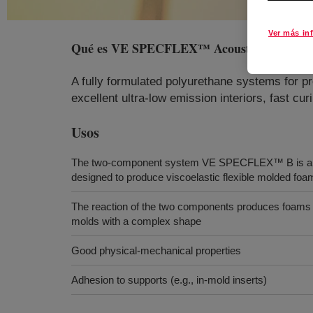
Ver más in
Qué es
VE SPECFLEX™ Acoustical Foam S
A fully formulated polyurethane systems for pr
excellent ultra-low emission interiors, fast cur
Usos
The two-component system VE SPECFLEX™ B is a
designed to produce viscoelastic flexible molded foa
The reaction of the two components produces foams wh
molds with a complex shape
Good physical-mechanical properties
Adhesion to supports (e.g., in-mold inserts)