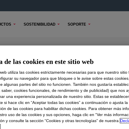
UCTOS
SOSTENIBILIDAD
SOPORTE
 Foam Systems B
 de las cookies en este sitio web
 web utiliza las cookies estrictamente necesarias para que nuestro sitio
figurar su navegador para que bloquee o le avise sobre estas cookies
e algunas partes del sitio no funcionen. También nos gustaría establec
DO TÉCNICO
OPCIONES DE MUESTRA
OPCIONES DE COMPR
a saber, cookies funcionales, de rendimiento y de publicidad) que nos 
nar una experiencia personalizada de nuestro sitio. Estas se establece
 si hace clic en “Aceptar todas las cookies” a continuación o ajusta la
ión de las cookies para habilitar dichas cookies. Para obtener más inf
stro uso de las cookies y sus opciones, haga clic en “Ver más informac
ón y consulte la sección “Cookies y otras tecnologías” de nuestra
Decl
d