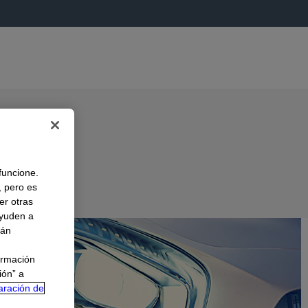
 funcione.
, pero es
er otras
A
ayuden a
rán
ormación
ión” a
aración de