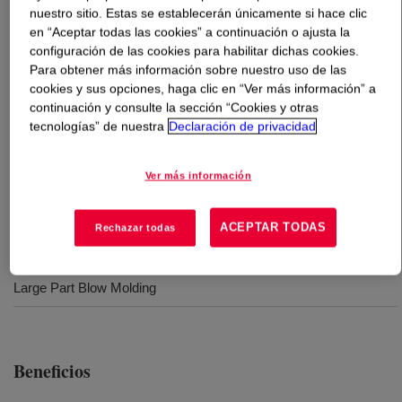
nuestro sitio. Estas se establecerán únicamente si hace clic
en “Aceptar todas las cookies” a continuación o ajusta la
Qué es
UNIVAL™ DMDB-6147 NT 7 High Density
configuración de las cookies para habilitar dichas cookies.
Polyethylene Resin
?
Para obtener más información sobre nuestro uso de las
cookies y sus opciones, haga clic en “Ver más información” a
Polymer with broad molecular weight distribution and
continuación y consulte la sección “Cookies y otras
tecnologías” de nuestra
Declaración de privacidad
high molecular weight. This product is used for large part
blow molding.
Ver más información
Usos
ACEPTAR TODAS
Rechazar todas
Bottles and Drums
Large Part Blow Molding
Beneficios