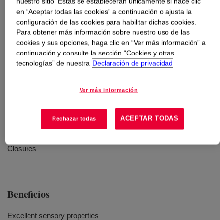
nuestro sitio. Estas se establecerán únicamente si hace clic
en “Aceptar todas las cookies” a continuación o ajusta la
configuración de las cookies para habilitar dichas cookies.
Qué es
UNIVAL™ DMDA-6240 NT 7 High Density
Para obtener más información sobre nuestro uso de las
Polyethylene Resin
?
cookies y sus opciones, haga clic en “Ver más información” a
continuación y consulte la sección “Cookies y otras
A broad molecular weight distribution high density
tecnologías” de nuestra
Declaración de privacidad
homopolymer designed to offer excellent sensory
properites, low warpage, good toughness, and good
Ver más información
moldability.
ACEPTAR TODAS
Rechazar todas
Usos
Closures
Beneficios
Excellent sensory properties