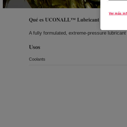
Ver más in
Qué es
UCONALL™ Lubricant 46
?
A fully formulated, extreme-pressure lubricant 
Usos
Coolants