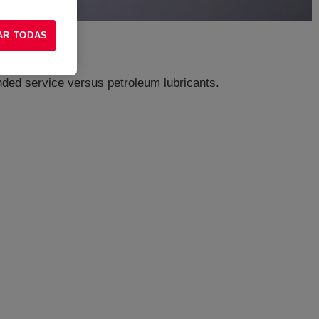
AR TODAS
ended service versus petroleum lubricants.