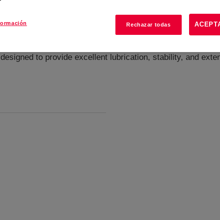
formación
ACEPT
Rechazar todas
designed to provide excellent lubrication, stability, and ext