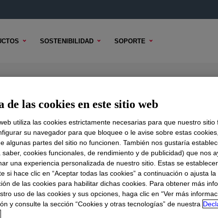
UCTOS
SOSTENIBILIDAD
SOPORTE
 de las cookies en este sitio web
 web utiliza las cookies estrictamente necesarias para que nuestro sitio
figurar su navegador para que bloquee o le avise sobre estas cookies
e algunas partes del sitio no funcionen. También nos gustaría establec
DO TÉCNICO
OPCIONES DE MUESTRA
OPCIONES DE COMPR
a saber, cookies funcionales, de rendimiento y de publicidad) que nos 
nar una experiencia personalizada de nuestro sitio. Estas se establece
 si hace clic en “Aceptar todas las cookies” a continuación o ajusta la
ión de las cookies para habilitar dichas cookies. Para obtener más inf
stro uso de las cookies y sus opciones, haga clic en “Ver más informac
ón y consulte la sección “Cookies y otras tecnologías” de nuestra
Decl
d