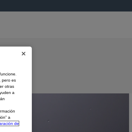
 funcione.
, pero es
er otras
A
ayuden a
rán
ormación
ión” a
aración de