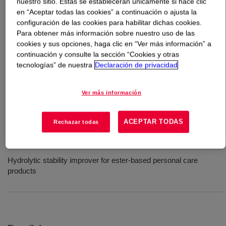
nuestro sitio. Estas se establecerán únicamente si hace clic
en “Aceptar todas las cookies” a continuación o ajusta la
Qué es
UCON™ WG-2 Stabilizer
?
configuración de las cookies para habilitar dichas cookies.
Para obtener más información sobre nuestro uso de las
cookies y sus opciones, haga clic en “Ver más información” a
Polyalkylene glycol performance additive for improving
continuación y consulte la sección “Cookies y otras
the hydrolytic stability of synthetic esters to extend the
tecnologías” de nuestra
Declaración de privacidad
life of products such as lubricants and bio-lubricants.
Ver más información
Usos
ACEPTAR TODAS
Rechazar todas
Hydrolytic stability improver for synthetic ester-based lubricants
and biolubricants
Hydrolytic stability improver for ester-based personal care
products