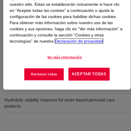
nuestro sitio. Estas se establecerán únicamente si hace clic
en “Aceptar todas las cookies” a continuación o ajusta la
Qué es
UCON™ WG-1 Stabilizer
?
configuración de las cookies para habilitar dichas cookies.
Para obtener más información sobre nuestro uso de las
Polyalkylene glycol performance additive for improving
cookies y sus opciones, haga clic en “Ver más información” a
the hydrolytic stability of natural and synthetic esters to
continuación y consulte la sección “Cookies y otras
tecnologías” de nuestra
Declaración de privacidad
extend the life of end-products, such as lubricants and
bio-lubricants.
Ver más información
Usos
ACEPTAR TODAS
Rechazar todas
Hydrolytic stability improver for synthetic ester-based lubricants
and biolubricants
Hydrolytic stability improver for ester-based personal care
products