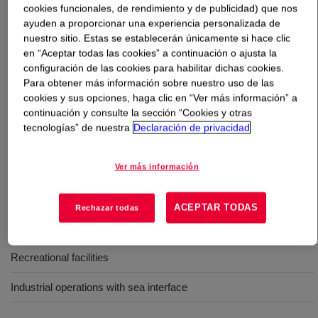
cookies funcionales, de rendimiento y de publicidad) que nos
ayuden a proporcionar una experiencia personalizada de
Qué es
UCON™ TRIDENT 46 AW HF
?
nuestro sitio. Estas se establecerán únicamente si hace clic
en “Aceptar todas las cookies” a continuación o ajusta la
A high performance hydraulic fluid designed for
configuración de las cookies para habilitar dichas cookies.
Para obtener más información sobre nuestro uso de las
demanding industrial applications requiring environmental
cookies y sus opciones, haga clic en “Ver más información” a
sensitivity, water solubility, fire resistance, and excellent
continuación y consulte la sección “Cookies y otras
anti-wear properties over wide temperature ranges.
tecnologías” de nuestra
Declaración de privacidad
Usos
Ver más información
Dockside/marine
ACEPTAR TODAS
Rechazar todas
Forestry
Recreational facilities
Industrial operations with sea interface