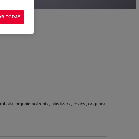
AR TODAS
l oils, organic solvents, plastizers, resins, or gums