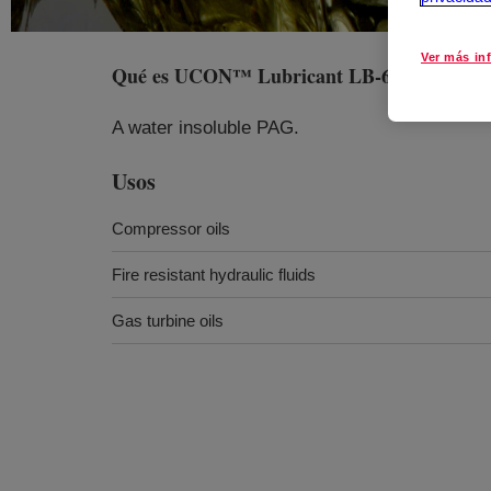
Ver más in
Qué es
UCON™ Lubricant LB-625
?
A water insoluble PAG.
Usos
Compressor oils
Fire resistant hydraulic fluids
Gas turbine oils