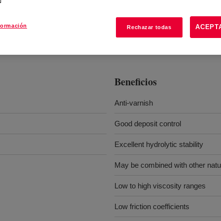
formación
ACEPT
Rechazar todas
Beneficios
Anti-varnish
Good deposit control
Excellent hydrolytic stability
May be combined with other natura
Low to high viscosity ranges
Low friction coefficients