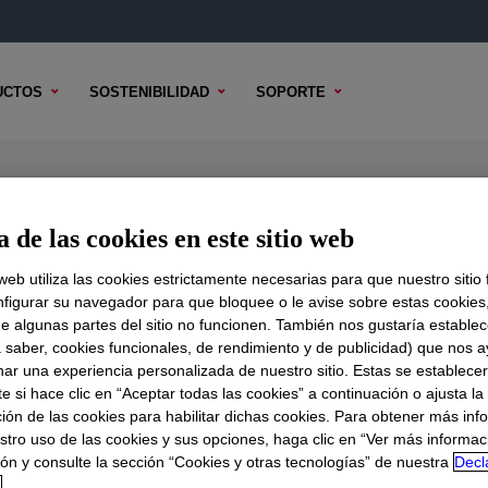
UCTOS
SOSTENIBILIDAD
SOPORTE
 de las cookies en este sitio web
 web utiliza las cookies estrictamente necesarias para que nuestro sitio
figurar su navegador para que bloquee o le avise sobre estas cookies
DO TÉCNICO
OPCIONES DE MUESTRA
OPCIONES DE COMPR
e algunas partes del sitio no funcionen. También nos gustaría establec
a saber, cookies funcionales, de rendimiento y de publicidad) que nos 
nar una experiencia personalizada de nuestro sitio. Estas se establece
 si hace clic en “Aceptar todas las cookies” a continuación o ajusta la
ión de las cookies para habilitar dichas cookies. Para obtener más inf
stro uso de las cookies y sus opciones, haga clic en “Ver más informac
ón y consulte la sección “Cookies y otras tecnologías” de nuestra
Decl
d