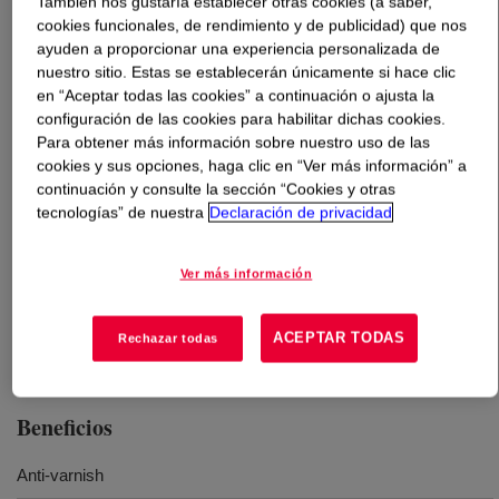
También nos gustaría establecer otras cookies (a saber,
cookies funcionales, de rendimiento y de publicidad) que nos
Qué es
UCON™ Lubricant LB-385
?
ayuden a proporcionar una experiencia personalizada de
nuestro sitio. Estas se establecerán únicamente si hace clic
en “Aceptar todas las cookies” a continuación o ajusta la
A water insoluble PAG.
configuración de las cookies para habilitar dichas cookies.
Para obtener más información sobre nuestro uso de las
cookies y sus opciones, haga clic en “Ver más información” a
Usos
continuación y consulte la sección “Cookies y otras
tecnologías” de nuestra
Declaración de privacidad
Compressor oils
Ver más información
Fire resistant hydraulic fluids
Gas turbine oils
ACEPTAR TODAS
Rechazar todas
Beneficios
Anti-varnish