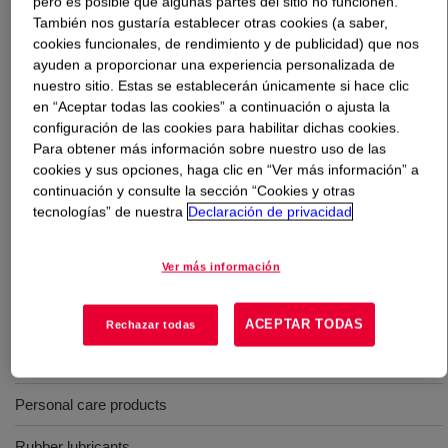
pero es posible que algunas partes del sitio no funcionen.
También nos gustaría establecer otras cookies (a saber,
Qué es
UCON™ Lubricant 50-HB-2000
?
cookies funcionales, de rendimiento y de publicidad) que nos
ayuden a proporcionar una experiencia personalizada de
nuestro sitio. Estas se establecerán únicamente si hace clic
A water soluble PAG that is a liquid polyalkylene glycol
en “Aceptar todas las cookies” a continuación o ajusta la
block copolymer. Above the cloud point, the UCON
configuración de las cookies para habilitar dichas cookies.
separates from solution and acts as an extremely
Para obtener más información sobre nuestro uso de las
effective defoamer. Cloud Point (1 wt%) ~ 50°C.
cookies y sus opciones, haga clic en “Ver más información” a
continuación y consulte la sección “Cookies y otras
tecnologías” de nuestra
Declaración de privacidad
Usos
Ver más información
Chemical intermediates
Compressor lubricants
ACEPTAR TODAS
Rechazar todas
Antifoam agents
Personal care products
Rubber lubricants