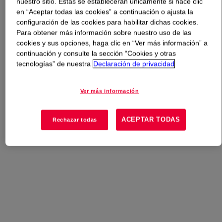
nuestro sitio. Estas se establecerán únicamente si hace clic
en “Aceptar todas las cookies” a continuación o ajusta la
Qué es
UCON™ Fluid RO 34
?
configuración de las cookies para habilitar dichas cookies.
Para obtener más información sobre nuestro uso de las
cookies y sus opciones, haga clic en “Ver más información” a
A water insoluble industrial lubricant base stock.
continuación y consulte la sección “Cookies y otras
tecnologías” de nuestra
Declaración de privacidad
Usos
Ver más información
Compressor Fluids
ACEPTAR TODAS
Rechazar todas
Gear Oils