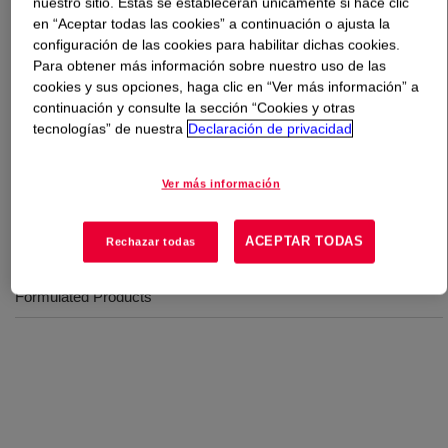
nuestro sitio. Estas se establecerán únicamente si hace clic
en “Aceptar todas las cookies” a continuación o ajusta la
Qué es
UCON™ Compressor Lubricant R-1
?
configuración de las cookies para habilitar dichas cookies.
Para obtener más información sobre nuestro uso de las
cookies y sus opciones, haga clic en “Ver más información” a
A water-soluble polyalkylene glycol lubricant specially
continuación y consulte la sección “Cookies y otras
formulated for use in high-pressure reciprocating
tecnologías” de nuestra
Declaración de privacidad
compressors in natural gas service.
Ver más información
Usos
ACEPTAR TODAS
Rechazar todas
Compressor Fluids
Formulated Products