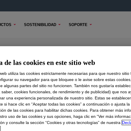
UCTOS
SOSTENIBILIDAD
SOPORTE
77
 de las cookies en este sitio web
 web utiliza las cookies estrictamente necesarias para que nuestro sitio
figurar su navegador para que bloquee o le avise sobre estas cookies
e algunas partes del sitio no funcionen. También nos gustaría establec
DO TÉCNICO
OPCIONES DE MUESTRA
OPCIONES DE COMPR
a saber, cookies funcionales, de rendimiento y de publicidad) que nos 
nar una experiencia personalizada de nuestro sitio. Estas se establece
 si hace clic en “Aceptar todas las cookies” a continuación o ajusta la
ión de las cookies para habilitar dichas cookies. Para obtener más inf
stro uso de las cookies y sus opciones, haga clic en “Ver más informac
ón y consulte la sección “Cookies y otras tecnologías” de nuestra
Decl
d