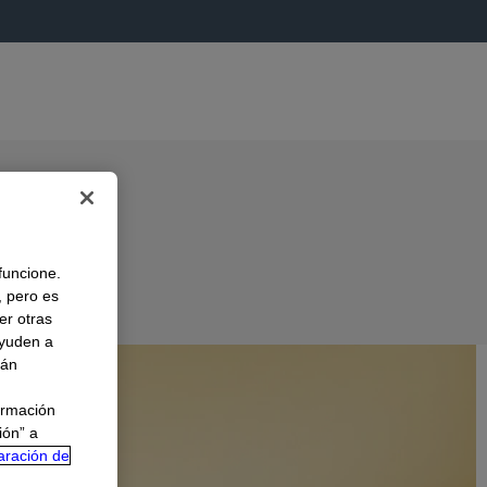
 funcione.
, pero es
er otras
A
ayuden a
rán
ormación
ión” a
aración de