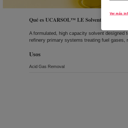
Ver más in
Qué es
UCARSOL™ LE Solvent 777
?
A formulated, high capacity solvent designed t
refinery primary systems treating fuel gases,
Usos
Acid Gas Removal