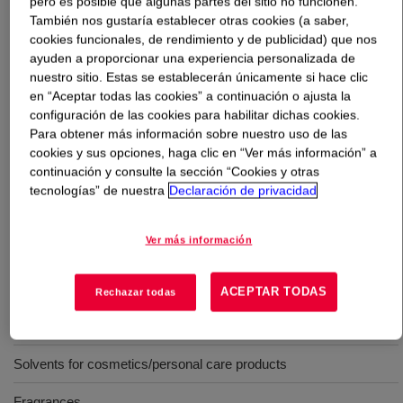
pero es posible que algunas partes del sitio no funcionen.
También nos gustaría establecer otras cookies (a saber,
Qué es
UCAR™ Ester EEP PAC
?
cookies funcionales, de rendimiento y de publicidad) que nos
ayuden a proporcionar una experiencia personalizada de
nuestro sitio. Estas se establecerán únicamente si hace clic
It is a slow evaporating ether–ester solvent with
en “Aceptar todas las cookies” a continuación o ajusta la
excellent solvent properties for a wide range of coating
configuración de las cookies para habilitar dichas cookies.
applications. It provides excellent film formation due to
Para obtener más información sobre nuestro uso de las
its enhanced flow and leveling characteristics.
cookies y sus opciones, haga clic en “Ver más información” a
continuación y consulte la sección “Cookies y otras
tecnologías” de nuestra
Declaración de privacidad
Usos
Ver más información
Automotive refinish
Cleaning fluids
ACEPTAR TODAS
Rechazar todas
Printing inks
Solvents for cosmetics/personal care products
Fragrances