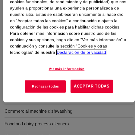
cookies funcionales, de rendimiento y de publicidad) que nos
ayuden a proporcionar una experiencia personalizada de
Qué es
TRITON™ CF-10 Surfactant
?
nuestro sitio. Estas se establecerán únicamente si hace clic
en “Aceptar todas las cookies” a continuación o ajusta la
configuración de las cookies para habilitar dichas cookies.
A noionic surfactant demonstrating excellent low foam
Para obtener más información sobre nuestro uso de las
wetting and detergency properties. It has good alkaline
cookies y sus opciones, haga clic en “Ver más información” a
and acid stability, including oxidizing conditions. Its main
continuación y consulte la sección “Cookies y otras
application areas include food soil defoaming in machine
tecnologías” de nuestra
Declaración de privacidad
ware washing as well as in rinse aids as well as
pulp, paper and textile processing.
Ver más información
Usos
ACEPTAR TODAS
Rechazar todas
Rinse aids
Commercial machine dishwashing
Food and dairy process cleaners