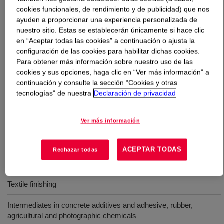
cookies funcionales, de rendimiento y de publicidad) que nos
ayuden a proporcionar una experiencia personalizada de
Qué es
Triethanolamine (TEA), LFG 85
?
nuestro sitio. Estas se establecerán únicamente si hace clic
en “Aceptar todas las cookies” a continuación o ajusta la
A low freeze grade blend of 85% Triethanolamine (TEA)
configuración de las cookies para habilitar dichas cookies.
and 15% water to lower the freezing point to -5°C/22°F
Para obtener más información sobre nuestro uso de las
for easier handling. It is a colorless to yellow liquid that
cookies y sus opciones, haga clic en “Ver más información” a
is completely soluble in water with an ammonia-like
continuación y consulte la sección “Cookies y otras
tecnologías” de nuestra
Declaración de privacidad
smell. TEA has a tertiary amino and a primary hydroxy
group.
Ver más información
Usos
ACEPTAR TODAS
Rechazar todas
Detergents Personal care products
Textile finishing
Intermediates in concrete additives and adhesive, rubber,
agricultural and photographic chemicals