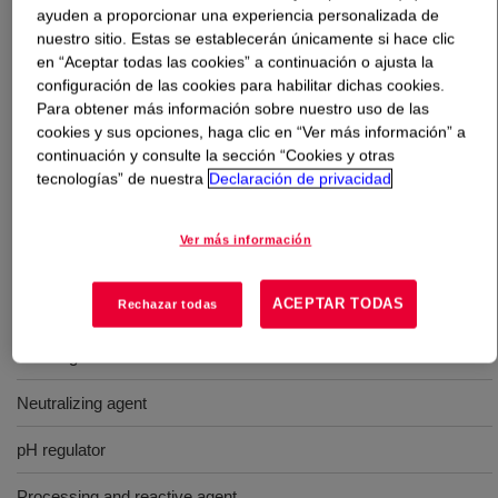
ayuden a proporcionar una experiencia personalizada de
nuestro sitio. Estas se establecerán únicamente si hace clic
Qué es
Triethanolamine (TEA) HyPure-300
?
en “Aceptar todas las cookies” a continuación o ajusta la
configuración de las cookies para habilitar dichas cookies.
A colorless to yellow liquid. It is completely soluble in
Para obtener más información sobre nuestro uso de las
water and has an ammonia-like smell. It is commonly
cookies y sus opciones, haga clic en “Ver más información” a
continuación y consulte la sección “Cookies y otras
used as a base agent in photoresist removal formulation.
tecnologías” de nuestra
Declaración de privacidad
300 ppb metal ion limit guarantee.
Ver más información
Usos
ACEPTAR TODAS
Rechazar todas
Photoresist removal
Grinding aid
Neutralizing agent
pH regulator
Processing and reactive agent