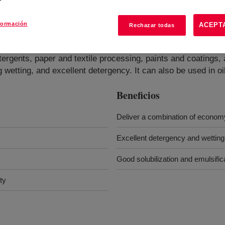
formación
ACEPT
Rechazar todas
tergents, paper and textile processing, paints and coatings, 
wetting, and excellent detergency​​​​​​. It can also be used in o
Beneficios
Deliver a combination of econo
Excellent detergency and wetting
Good solubilization and emulsific
ty