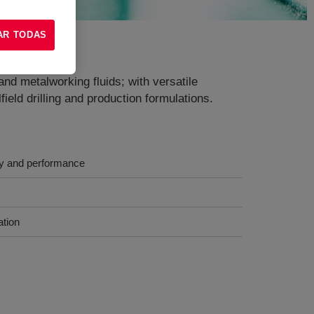
AR TODAS
and metalworking fluids; with versatile
ilfield drilling and production formulations.
my and performance
ation