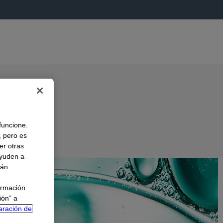
 funcione.
, pero es
er otras
A
ayuden a
rán
ormación
ión” a
aración de