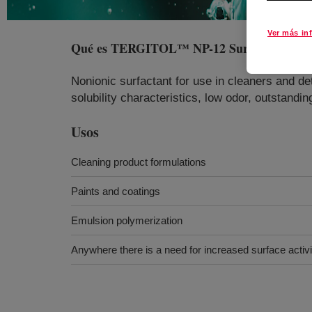
Ver más in
Qué es
TERGITOL™ NP-12 Surfactant
?
Nonionic surfactant for use in cleaners and de
solubility characteristics, low odor, outstanding 
Usos
Cleaning product formulations
Paints and coatings
Emulsion polymerization
Anywhere there is a need for increased surface activi