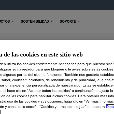
UCTOS
SOSTENIBILIDAD
SOPORTE
tant
 de las cookies en este sitio web
 web utiliza las cookies estrictamente necesarias para que nuestro sitio
figurar su navegador para que bloquee o le avise sobre estas cookies
e algunas partes del sitio no funcionen. También nos gustaría establec
DO TÉCNICO
OPCIONES DE MUESTRA
OPCIONES DE COMPR
a saber, cookies funcionales, de rendimiento y de publicidad) que nos 
nar una experiencia personalizada de nuestro sitio. Estas se establece
 si hace clic en “Aceptar todas las cookies” a continuación o ajusta la
ión de las cookies para habilitar dichas cookies. Para obtener más inf
stro uso de las cookies y sus opciones, haga clic en “Ver más informac
ón y consulte la sección “Cookies y otras tecnologías” de nuestra
Decl
d