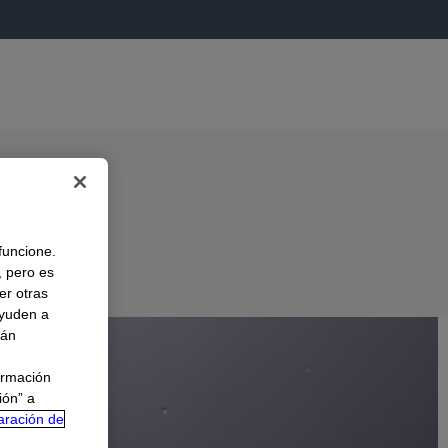
 funcione.
, pero es
er otras
A
ayuden a
rán
ormación
ión” a
aración de