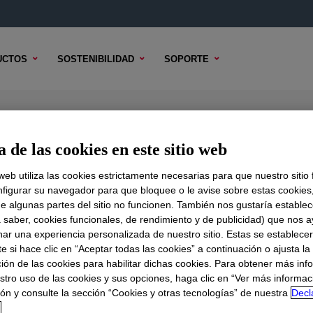
UCTOS
SOSTENIBILIDAD
SOPORTE
g Fluid
 de las cookies en este sitio web
 web utiliza las cookies estrictamente necesarias para que nuestro sitio
figurar su navegador para que bloquee o le avise sobre estas cookies
e algunas partes del sitio no funcionen. También nos gustaría establec
DO TÉCNICO
OPCIONES DE MUESTRA
OPCIONES DE COMPR
a saber, cookies funcionales, de rendimiento y de publicidad) que nos 
nar una experiencia personalizada de nuestro sitio. Estas se establece
 si hace clic en “Aceptar todas las cookies” a continuación o ajusta la
ión de las cookies para habilitar dichas cookies. Para obtener más inf
stro uso de las cookies y sus opciones, haga clic en “Ver más informac
ón y consulte la sección “Cookies y otras tecnologías” de nuestra
Decl
d