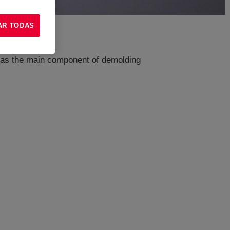
AR TODAS
e as the main component of demolding