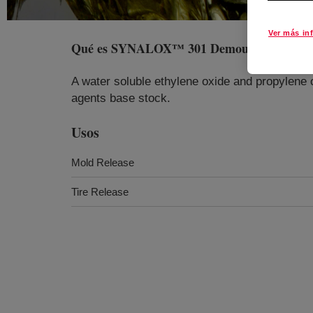
Ver más in
Qué es
SYNALOX™ 301 Demoulding Fluid
A water soluble ethylene oxide and propylene
agents base stock.
Usos
Mold Release
Tire Release