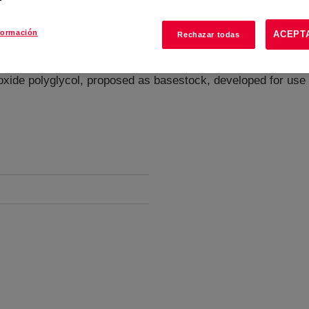
formación
ACEPT
Rechazar todas
?
 oxide polyglycol, proposed as basestock, developed for us