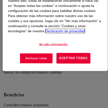
nuestro sitio. Estas se establecerán únicamente si hace clic
en “Aceptar todas las cookies” a continuación o ajusta la
Qué es
SYL-OFF™ C4-2109 Release Additive
?
configuración de las cookies para habilitar dichas cookies.
Para obtener más información sobre nuestro uso de las
cookies y sus opciones, haga clic en “Ver más información” a
A 10% active solids solution of a silicate based
continuación y consulte la sección “Cookies y otras
compound. This product is recommended for use as a
tecnologías” de nuestra
Declaración de privacidad
release modifier for Syl-Off™ brand solvent based,
condensation curing, systems.
Ver más información
Usos
ACEPTAR TODAS
Rechazar todas
Optional controlled release additive for SYL-OFF™ solvent-
based, tin-catalyzed release coatings
Beneficios
Controlled release properties