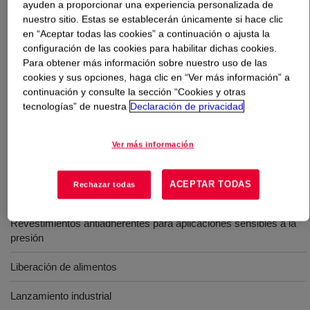
ayuden a proporcionar una experiencia personalizada de
nuestro sitio. Estas se establecerán únicamente si hace clic
Qué es
SYL-OFF™ 7950 Emulsion Coating
?
en “Aceptar todas las cookies” a continuación o ajusta la
configuración de las cookies para habilitar dichas cookies.
Para obtener más información sobre nuestro uso de las
Componente base de un sistema de silicona en emulsion
cookies y sus opciones, haga clic en “Ver más información” a
SYL-OFF™ para el recubrimiento release catalizados
continuación y consulte la sección “Cookies y otras
con platino. Sistema de recubrimiento de release
tecnologías” de nuestra
Declaración de privacidad
multipropósito que otorga un excelente anclaje en una
amplia gama de sustratos.
Ver más información
ACEPTAR TODAS
Rechazar todas
Usos
Revestimientos antiadherentes para aplicaciones sensibles a la
presión
Liberación de alimentos
Lanzamiento industrial