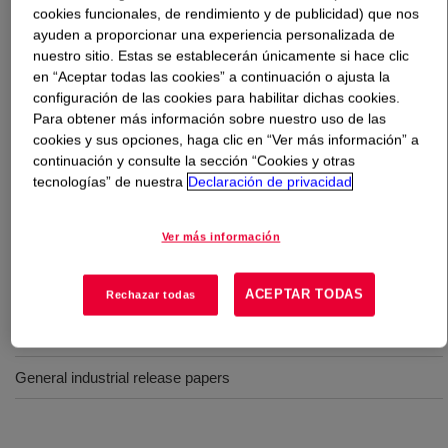
cookies funcionales, de rendimiento y de publicidad) que nos
ayuden a proporcionar una experiencia personalizada de
Qué es
SYL-OFF™ 7044 Coating
?
nuestro sitio. Estas se establecerán únicamente si hace clic
en “Aceptar todas las cookies” a continuación o ajusta la
Solventless, pre-catalysed with Rhodium coating,
configuración de las cookies para habilitar dichas cookies.
recommended for maximum release stability.
Para obtener más información sobre nuestro uso de las
cookies y sus opciones, haga clic en “Ver más información” a
continuación y consulte la sección “Cookies y otras
Usos
tecnologías” de nuestra
Declaración de privacidad
For use on paper and foil
Ver más información
Release liners for pressure sensitive adhesive laminates and
tapes
ACEPTAR TODAS
Rechazar todas
One-sided or double-sided applications with differential release
General industrial release papers