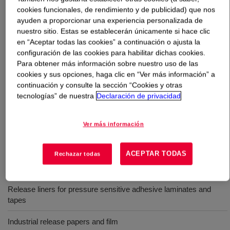
cookies funcionales, de rendimiento y de publicidad) que nos
ayuden a proporcionar una experiencia personalizada de
Qué es
SYL-OFF™ 7000 Coating
?
nuestro sitio. Estas se establecerán únicamente si hace clic
en “Aceptar todas las cookies” a continuación o ajusta la
A 100% solids, medium-viscosity, multifunctional silicone
configuración de las cookies para habilitar dichas cookies.
release coating that contains a platinum catalyst. The
Para obtener más información sobre nuestro uso de las
coating cures by an addition reaction in the presence of
cookies y sus opciones, haga clic en “Ver más información” a
heat and is designed to be used with SYL-OFF™ 7006
continuación y consulte la sección “Cookies y otras
tecnologías” de nuestra
Declaración de privacidad
Crosslinker, which contains Dow’s low- temperature
inhibitor.
Ver más información
Usos
ACEPTAR TODAS
Rechazar todas
For use on paper, film or foil
Release liners for pressure sensitive adhesive laminates and
tapes
Industrial release papers and film