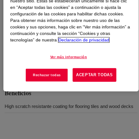
nuestro sitio. Estas se establecerán únicamente si hace clic
en “Aceptar todas las cookies” a continuación o ajusta la
Qué es
SURLYN™ AD8545 Ionomer
?
configuración de las cookies para habilitar dichas cookies.
Para obtener más información sobre nuestro uso de las
cookies y sus opciones, haga clic en “Ver más información” a
A Zinc ionomer of ethylene acid copolymer.
continuación y consulte la sección “Cookies y otras
tecnologías” de nuestra
Declaración de privacidad
Usos
Ver más información
Flooring
ACEPTAR TODAS
Rechazar todas
Beneficios
High scratch resistante coating for flooring tiles and wood decks