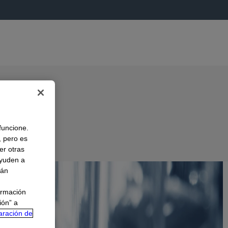
 funcione.
, pero es
er otras
A
ayuden a
rán
ormación
ión” a
aración de