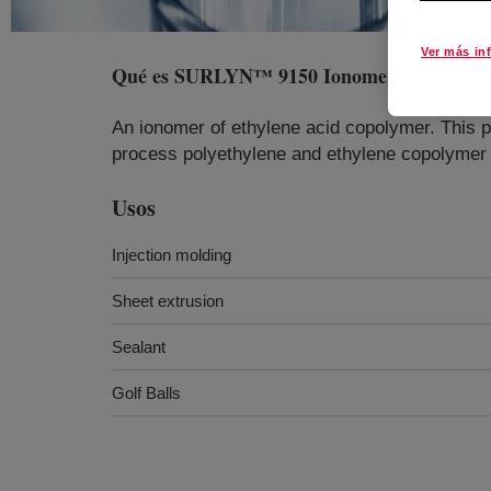
Ver más in
Qué es
SURLYN™ 9150 Ionomer
?
An ionomer of ethylene acid copolymer. This p
process polyethylene and ethylene copolymer t
Usos
Injection molding
Sheet extrusion
Sealant
Golf Balls