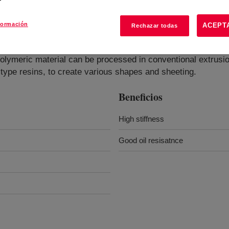
formación
ACEPT
Rechazar todas
olymeric material can be processed in conventional extrusio
ype resins, to create various shapes and sheeting.
Beneficios
High stiffness
Good oil resisatnce