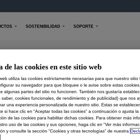
UCTOS
SOSTENIBILIDAD
SOPORTE
 de las cookies en este sitio web
 web utiliza las cookies estrictamente necesarias para que nuestro sitio
figurar su navegador para que bloquee o le avise sobre estas cookies
e algunas partes del sitio no funcionen. También nos gustaría establec
DO TÉCNICO
OPCIONES DE MUESTRA
OPCIONES DE COMPR
a saber, cookies funcionales, de rendimiento y de publicidad) que nos 
nar una experiencia personalizada de nuestro sitio. Estas se establece
 si hace clic en “Aceptar todas las cookies” a continuación o ajusta la
ión de las cookies para habilitar dichas cookies. Para obtener más inf
stro uso de las cookies y sus opciones, haga clic en “Ver más informac
ón y consulte la sección “Cookies y otras tecnologías” de nuestra
Decl
d