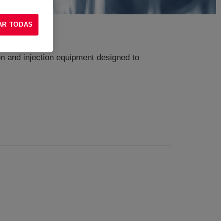
AR TODAS
n and injection equipment designed to