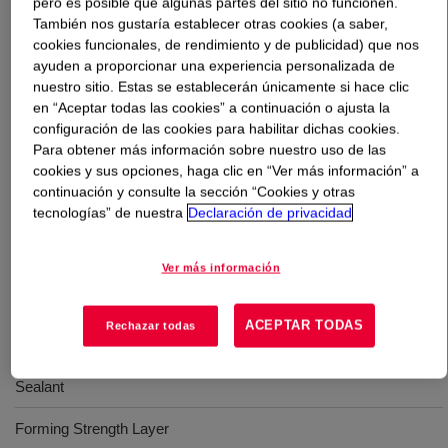
pero es posible que algunas partes del sitio no funcionen.
También nos gustaría establecer otras cookies (a saber,
Qué es
SURLYN™ 1650 Ionomer
?
cookies funcionales, de rendimiento y de publicidad) que nos
ayuden a proporcionar una experiencia personalizada de
nuestro sitio. Estas se establecerán únicamente si hace clic
An ionomer of ethylene acid copolymer. The resin can be
en “Aceptar todas las cookies” a continuación o ajusta la
processed in conventional blown film, cast film, sheet
configuración de las cookies para habilitar dichas cookies.
extrusion and coextrusion equipment designed to
Para obtener más información sobre nuestro uso de las
process polyethylene and ethylene copolymer type
cookies y sus opciones, haga clic en “Ver más información” a
resins.
continuación y consulte la sección “Cookies y otras
tecnologías” de nuestra
Declaración de privacidad
Usos
Ver más información
Blown and Cast Film
ACEPTAR TODAS
Rechazar todas
Sheet Extrusion
Sealant
Forming Strength Layer