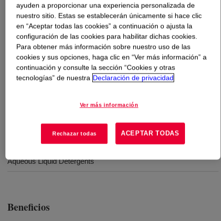
ayuden a proporcionar una experiencia personalizada de
nuestro sitio. Estas se establecerán únicamente si hace clic
Qué es
SupraCare™ 440 Polymer
?
en “Aceptar todas las cookies” a continuación o ajusta la
configuración de las cookies para habilitar dichas cookies.
This can be used to thicken both aqueous cleaners and
Para obtener más información sobre nuestro uso de las
cookies y sus opciones, haga clic en “Ver más información” a
those containing many organic solvents. SupraCare™
continuación y consulte la sección “Cookies y otras
440 Polymer can also act as an emollient in liquid
tecnologías” de nuestra
Declaración de privacidad
detergents. SupraCare™ 440 Polymer adds lubricity to
aqueous formulations offering a soft feel and smooth
application.
Ver más información
ACEPTAR TODAS
Rechazar todas
Usos
Aqueous Liquid Detergents
Beneficios