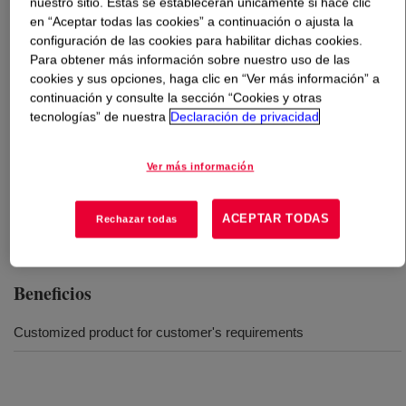
nuestro sitio. Estas se establecerán únicamente si hace clic
en “Aceptar todas las cookies” a continuación o ajusta la
Qué es
SPECFLEX™ NF 657 Polyol DA
?
configuración de las cookies para habilitar dichas cookies.
Para obtener más información sobre nuestro uso de las
cookies y sus opciones, haga clic en “Ver más información” a
Blended polyol for molded flexible systems with
continuación y consulte la sección “Cookies y otras
prepolymer MDI for foam-in-fabric application.
tecnologías” de nuestra
Declaración de privacidad
Usos
Ver más información
Automotives seating pad maker
ACEPTAR TODAS
Rechazar todas
Beneficios
Customized product for customer's requirements