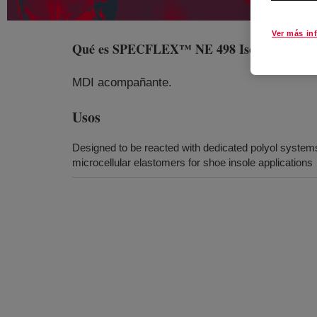
Ver más in
Qué es
SPECFLEX™ NE 498 Isocyanate
?
MDI acompañante.
Usos
Designed to be reacted with dedicated polyol systems
microcellular elastomers for shoe insole applications