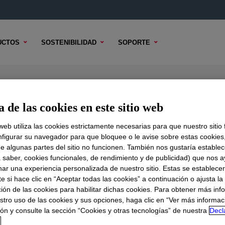
UCTOS
SOSTENIBILIDAD
SOPORTE
anate
 de las cookies en este sitio web
 web utiliza las cookies estrictamente necesarias para que nuestro sitio
figurar su navegador para que bloquee o le avise sobre estas cookies
e algunas partes del sitio no funcionen. También nos gustaría establec
DO TÉCNICO
OPCIONES DE MUESTRA
OPCIONES DE COMPR
a saber, cookies funcionales, de rendimiento y de publicidad) que nos 
nar una experiencia personalizada de nuestro sitio. Estas se establece
 si hace clic en “Aceptar todas las cookies” a continuación o ajusta la
ión de las cookies para habilitar dichas cookies. Para obtener más inf
stro uso de las cookies y sus opciones, haga clic en “Ver más informac
ón y consulte la sección “Cookies y otras tecnologías” de nuestra
Decl
d