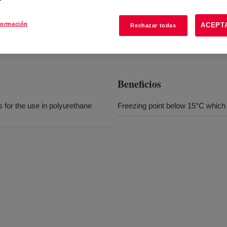
formación
ACEPT
Rechazar todas
Beneficios
 for the use in polyurethane
Freezing point below 15°C which 