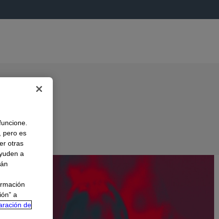
 funcione.
, pero es
er otras
A
ayuden a
rán
ormación
ión” a
aración de