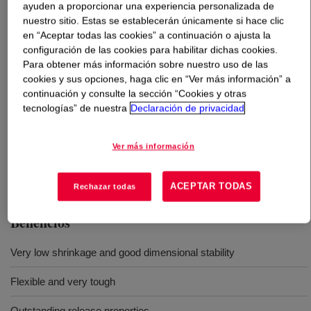
ayuden a proporcionar una experiencia personalizada de
nuestro sitio. Estas se establecerán únicamente si hace clic
Qué es
SILASTIC™ T-4 O Curing Agent
?
en “Aceptar todas las cookies” a continuación o ajusta la
configuración de las cookies para habilitar dichas cookies.
Para obtener más información sobre nuestro uso de las
Translucent, high-strength silicone mold-making rubber
cookies y sus opciones, haga clic en “Ver más información” a
continuación y consulte la sección “Cookies y otras
tecnologías” de nuestra
Declaración de privacidad
Usos
High strength moldmaking rubber developed for prototype design
Ver más información
and production tooling, especially for rapid prototyping
ACEPTAR TODAS
Rechazar todas
Beneficios
Very low shrinkage and good dimensional stability
Flexible and very tough
Outstanding release properties