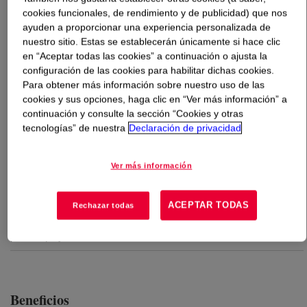
cookies funcionales, de rendimiento y de publicidad) que nos
ayuden a proporcionar una experiencia personalizada de
Qué es
SILASTIC™ RTV-4251-S2 Base and Curing
nuestro sitio. Estas se establecerán únicamente si hace clic
Agent
?
en “Aceptar todas las cookies” a continuación o ajusta la
configuración de las cookies para habilitar dichas cookies.
High strength, lower durometer silicone rubber suited for
Para obtener más información sobre nuestro uso de las
many moldmaking applications. Recommended for use
cookies y sus opciones, haga clic en “Ver más información” a
with plaster, cement and rigid polyurethane and can be
continuación y consulte la sección “Cookies y otras
tecnologías” de nuestra
Declaración de privacidad
used with polyesters.
Ver más información
Usos
ACEPTAR TODAS
Rechazar todas
SILASTIC™ RTV-4251-S2 Kit is suited for detailed reproduction
of surfaces and objects, particularly suited for reproductions in
plaster, polyurethane and concrete
Beneficios