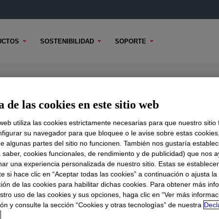
UCTOS
SOSTENIBILIDAD
SOPORTE
d-Making Base
 de las cookies en este sitio web
 web utiliza las cookies estrictamente necesarias para que nuestro sitio
figurar su navegador para que bloquee o le avise sobre estas cookies
e algunas partes del sitio no funcionen. También nos gustaría establec
DO TÉCNICO
OPCIONES DE MUESTRA
OPCIONES DE COMPR
a saber, cookies funcionales, de rendimiento y de publicidad) que nos 
nar una experiencia personalizada de nuestro sitio. Estas se establece
 si hace clic en “Aceptar todas las cookies” a continuación o ajusta la
ión de las cookies para habilitar dichas cookies. Para obtener más inf
stro uso de las cookies y sus opciones, haga clic en “Ver más informac
ón y consulte la sección “Cookies y otras tecnologías” de nuestra
Decl
d