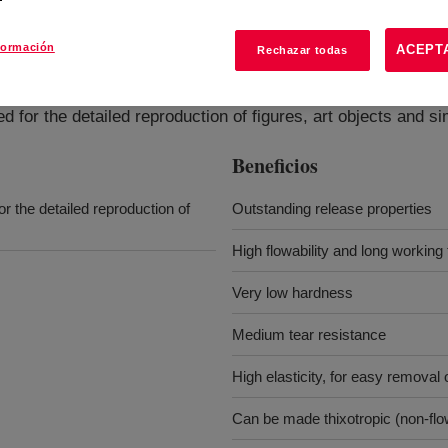
formación
ACEPT
Rechazar todas
g Base
?
 for the detailed reproduction of figures, art objects and si
Beneficios
the detailed reproduction of
Outstanding release properties
High flowability and long working
Very low hardness
Medium tear resistance
High elasticity, for easy removal 
Can be made thixotropic (non-flowa