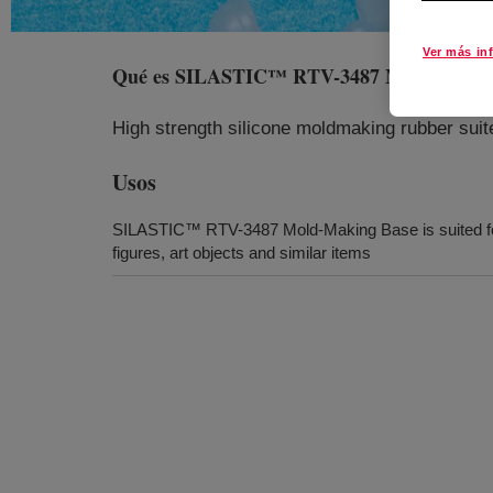
Ver más in
Qué es
SILASTIC™ RTV-3487 Mold-Makin
High strength silicone moldmaking rubber suited
Usos
SILASTIC™ RTV-3487 Mold-Making Base is suited for 
figures, art objects and similar items