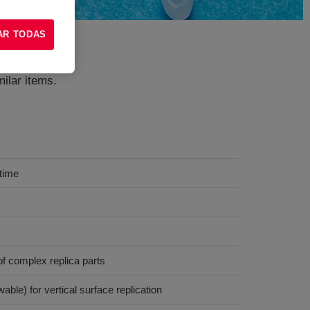
AR TODAS
milar items.
 time
of complex replica parts
ble) for vertical surface replication