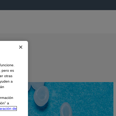
 funcione.
, pero es
er otras
A
ayuden a
rán
ormación
ión” a
aración de