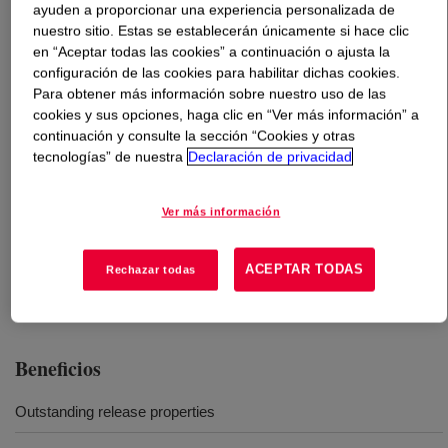
ayuden a proporcionar una experiencia personalizada de
nuestro sitio. Estas se establecerán únicamente si hace clic
Qué es
SILASTIC™ RTV-3081-R Mold-Making
en “Aceptar todas las cookies” a continuación o ajusta la
Curing Agent
?
configuración de las cookies para habilitar dichas cookies.
Para obtener más información sobre nuestro uso de las
cookies y sus opciones, haga clic en “Ver más información” a
Catalyst used for RTV-3 Series silicone moldmaking
continuación y consulte la sección “Cookies y otras
rubbers.
tecnologías” de nuestra
Declaración de privacidad
Usos
Ver más información
SILASTIC™ RTV-3481 Mold-Making Base is suited for the
ACEPTAR TODAS
Rechazar todas
detailed reproduction of figures, art objects and similar items
Beneficios
Outstanding release properties