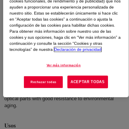
cookies funcionales, de rendimiento y de publicidad) que nos
ayuden a proporcionar una experiencia personalizada de
Qué es
SILASTIC™ MS-1001 Moldable Silicone
?
nuestro sitio. Estas se establecerán únicamente si hace clic
en “Aceptar todas las cookies” a continuación o ajusta la
configuración de las cookies para habilitar dichas cookies.
Para obtener más información sobre nuestro uso de las
cookies y sus opciones, haga clic en “Ver más información” a
continuación y consulte la sección “Cookies y otras
tecnologías” de nuestra
Declaración de privacidad
Ver más información
ACEPTAR TODAS
Rechazar todas
A medium viscosity, high Shore A hardness, two-part, 1:1
ratio, fast-curing optical molding resin for producing
optical parts with good resistance to environmental
aging.
Usos