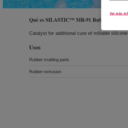
Ver más in
Qué es
SILASTIC™ MR-91 Rubber Additiv
Catalyst for additional cure of millable silico
Usos
Rubber molding parts
Rubber extrusion