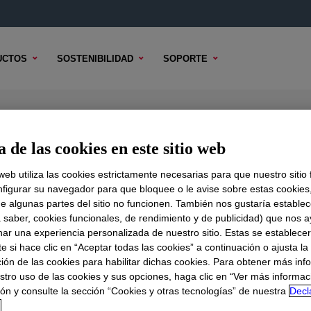
UCTOS
SOSTENIBILIDAD
SOPORTE
 Additive
 de las cookies en este sitio web
 web utiliza las cookies estrictamente necesarias para que nuestro sitio
figurar su navegador para que bloquee o le avise sobre estas cookies
e algunas partes del sitio no funcionen. También nos gustaría establec
DO TÉCNICO
OPCIONES DE MUESTRA
OPCIONES DE COMPR
a saber, cookies funcionales, de rendimiento y de publicidad) que nos 
nar una experiencia personalizada de nuestro sitio. Estas se establece
 si hace clic en “Aceptar todas las cookies” a continuación o ajusta la
ión de las cookies para habilitar dichas cookies. Para obtener más inf
stro uso de las cookies y sus opciones, haga clic en “Ver más informac
ón y consulte la sección “Cookies y otras tecnologías” de nuestra
Decl
d