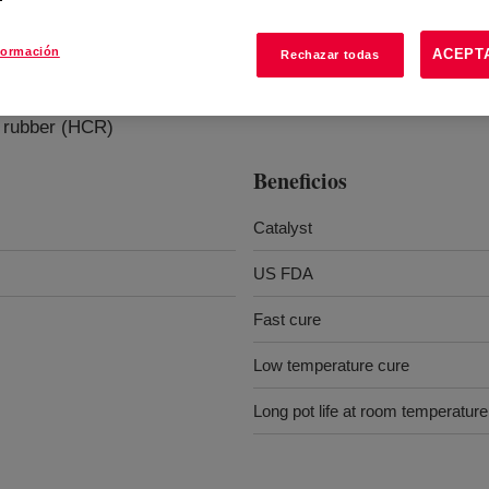
formación
ACEPT
Rechazar todas
e
?
ne rubber (HCR)
Beneficios
Catalyst
US FDA
Fast cure
Low temperature cure
Long pot life at room temperature