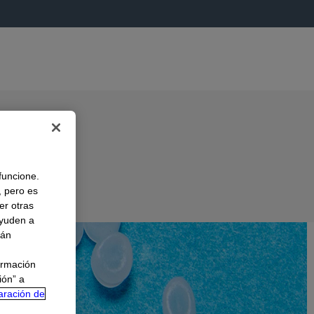
 funcione.
, pero es
er otras
A
ayuden a
rán
ormación
ión” a
aración de