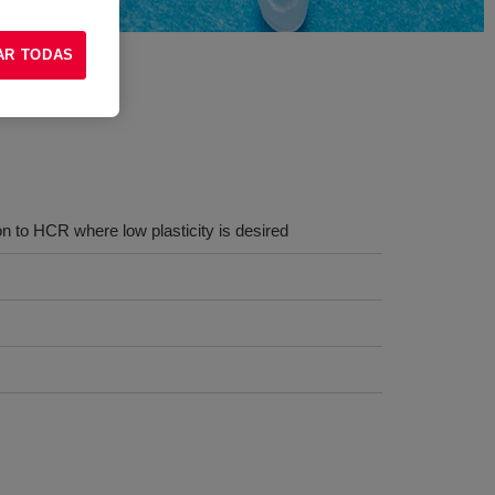
AR TODAS
n to HCR where low plasticity is desired