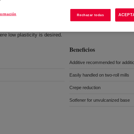
formación
ACEPT
Rechazar todas
?
e low plasticity is desired.
Beneficios
Additive recommended for additio
Easily handled on two-roll mills
Crepe reduction
Sotfener for unvulcanized base