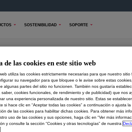
UCTOS
SOSTENIBILIDAD
SOPORTE
Additive
 de las cookies en este sitio web
 web utiliza las cookies estrictamente necesarias para que nuestro sitio
figurar su navegador para que bloquee o le avise sobre estas cookies
e algunas partes del sitio no funcionen. También nos gustaría establec
DO TÉCNICO
OPCIONES DE MUESTRA
OPCIONES DE COMPR
a saber, cookies funcionales, de rendimiento y de publicidad) que nos 
nar una experiencia personalizada de nuestro sitio. Estas se establece
 si hace clic en “Aceptar todas las cookies” a continuación o ajusta la
ión de las cookies para habilitar dichas cookies. Para obtener más inf
stro uso de las cookies y sus opciones, haga clic en “Ver más informac
ón y consulte la sección “Cookies y otras tecnologías” de nuestra
Decl
d