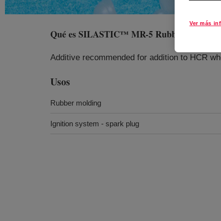
Ver más in
Qué es
SILASTIC™ MR-5 Rubber Additive
Additive recommended for addition to HCR wher
Usos
Rubber molding
Ignition system - spark plug