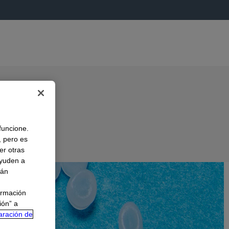
 funcione.
, pero es
er otras
A
ayuden a
rán
ormación
ión” a
aración de