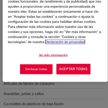
cookies funcionales, de rendimiento y de publicidad) que nos
ayuden a proporcionar una experiencia personalizada de
Qué es
SILASTIC™ LTC 9400-50 Liquid Silicone
nuestro sitio. Estas se establecerán únicamente si hace clic
Rubber
?
en “Aceptar todas las cookies” a continuación o ajusta la
configuración de las cookies para habilitar dichas cookies.
Para obtener más información sobre nuestro uso de las
Un elastómero de moldeo por inyección de curado a baja
cookies y sus opciones, haga clic en “Ver más información” a
temperatura. Pertenece a la serie SILASTIC™ LTC 9400,
continuación y consulte la sección “Cookies y otras
desarrollada para permitir el curado a baja temperatura
tecnologías” de nuestra
Declaración de privacidad
en una amplia gama de aplicaciones típicas de caucho
de silicona.
Ver más información
ACEPTAR TODAS
Rechazar todas
Usos
Artículos de bienes de consumo
Arandelas, juntas y sellos
Co-moldeo de plásticos de baja fusión