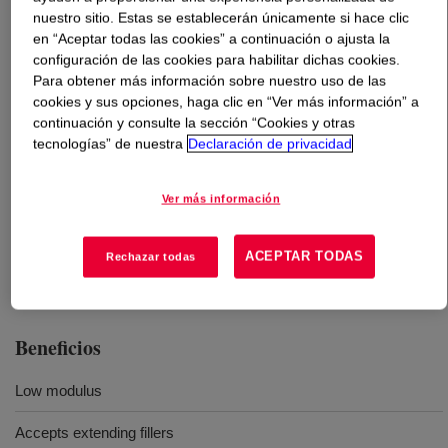
nuestro sitio. Estas se establecerán únicamente si hace clic
en “Aceptar todas las cookies” a continuación o ajusta la
Qué es
SILASTIC™ LS 5-8720 Fluorosilicone
configuración de las cookies para habilitar dichas cookies.
Rubber
?
Para obtener más información sobre nuestro uso de las
cookies y sus opciones, haga clic en “Ver más información” a
20 durometer, off-white, uncatalyzed fluorosilicone
continuación y consulte la sección “Cookies y otras
rubber base.
tecnologías” de nuestra
Declaración de privacidad
Ver más información
Usos
Molded, extruded and calendered goods
ACEPTAR TODAS
Rechazar todas
Beneficios
Low modulus
Accepts extending fillers