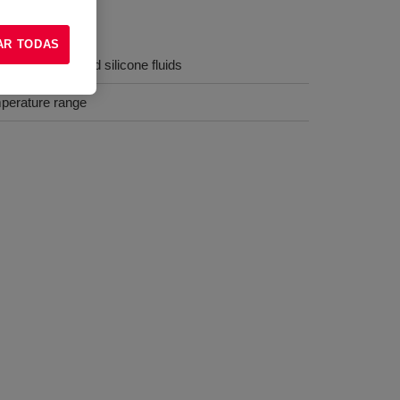
AR TODAS
t hydrocarbon and silicone fluids
mperature range