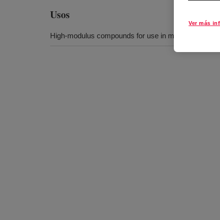
Usos
Ver más in
High-modulus compounds for use in making molded 