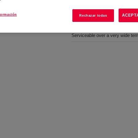
Beneficios
formación
ACEPT
Rechazar todas
rubber goods such as O-rings
Excellent fluid resistance to mos
Serviceable over a very wide te