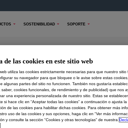
UCTOS
SOSTENIBILIDAD
SOPORTE
silicone Rubber
 de las cookies en este sitio web
 web utiliza las cookies estrictamente necesarias para que nuestro sitio
figurar su navegador para que bloquee o le avise sobre estas cookies
e algunas partes del sitio no funcionen. También nos gustaría establec
DO TÉCNICO
OPCIONES DE MUESTRA
OPCIONES DE COMPR
a saber, cookies funcionales, de rendimiento y de publicidad) que nos 
nar una experiencia personalizada de nuestro sitio. Estas se establece
 Rubber
?
 si hace clic en “Aceptar todas las cookies” a continuación o ajusta la
ión de las cookies para habilitar dichas cookies. Para obtener más inf
stro uso de las cookies y sus opciones, haga clic en “Ver más informac
e rubber base used for high-modulus compounds for use in 
ón y consulte la sección “Cookies y otras tecnologías” de nuestra
Decl
d