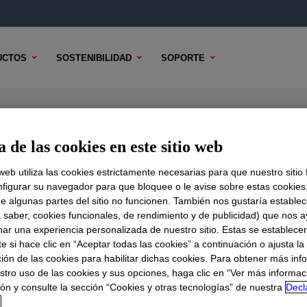
UCTOS
SOSTENIBILIDAD
SOPORTE
B Liquid Silicone Rubber
 de las cookies en este sitio web
 web utiliza las cookies estrictamente necesarias para que nuestro sitio
figurar su navegador para que bloquee o le avise sobre estas cookies
e algunas partes del sitio no funcionen. También nos gustaría establec
DO TÉCNICO
OPCIONES DE MUESTRA
OPCIONES DE COMPR
a saber, cookies funcionales, de rendimiento y de publicidad) que nos 
nar una experiencia personalizada de nuestro sitio. Estas se establece
 Silicone Rubber
?
 si hace clic en “Aceptar todas las cookies” a continuación o ajusta la
ión de las cookies para habilitar dichas cookies. Para obtener más inf
stro uso de las cookies y sus opciones, haga clic en “Ver más informac
ed as top printing in textile screen printing to have super glos
ón y consulte la sección “Cookies y otras tecnologías” de nuestra
Decl
d