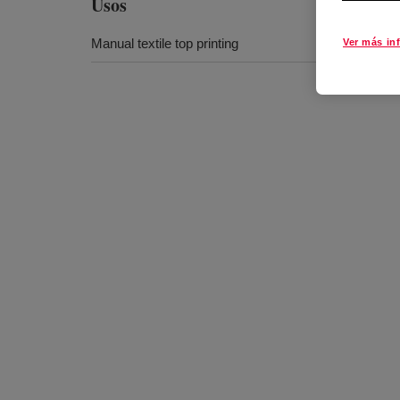
Usos
Manual textile top printing
Ver más in