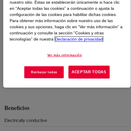
nuestro sitio. Estas se establecerán únicamente si hace clic
en “Aceptar todas las cookies” a continuación o ajusta la
Qué es
SILASTIC™ DY 32-931 U Silicone Rubber
?
configuración de las cookies para habilitar dichas cookies.
Para obtener más información sobre nuestro uso de las
cookies y sus opciones, haga clic en “Ver más información” a
A conductive milable silicone rubber product for rolling
continuación y consulte la sección “Cookies y otras
use such as copying machines and printers.
tecnologías” de nuestra
Declaración de privacidad
Usos
Ver más información
OA rollers
ACEPTAR TODAS
Rechazar todas
Other general rubber molding
Beneficios
Electrically conductive