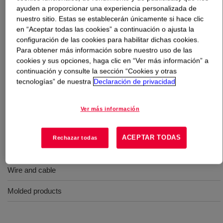
ayuden a proporcionar una experiencia personalizada de
nuestro sitio. Estas se establecerán únicamente si hace clic
Qué es
SILASTIC™ DY 32-5188 U Silicone Rubber
?
en “Aceptar todas las cookies” a continuación o ajusta la
configuración de las cookies para habilitar dichas cookies.
A general-purpose silicone rubber product suitable for die
Para obtener más información sobre nuestro uso de las
molding and extrusion molding. It can also be used for a
cookies y sus opciones, haga clic en “Ver más información” a
continuación y consulte la sección “Cookies y otras
wide range of applications such as tubing.
tecnologías” de nuestra
Declaración de privacidad
Usos
Ver más información
Tubing
ACEPTAR TODAS
Rechazar todas
Shaped material
Wire and cable
Molded products