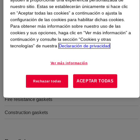
nuestro sitio. Estas se establecerán únicamente si hace clic
en “Aceptar todas las cookies” a continuación o ajusta la
Qué es
SILASTIC™ DY 32-430 U Silicone Rubber
?
configuración de las cookies para habilitar dichas cookies.
Para obtener más información sobre nuestro uso de las
75 Durometer, extrusion, fire resistance, uncatalyzed
cookies y sus opciones, haga clic en “Ver más información” a
silicone rubber
continuación y consulte la sección “Cookies y otras
tecnologías” de nuestra
Declaración de privacidad
Usos
Ver más información
Extrusion
ACEPTAR TODAS
Rechazar todas
Molding
Fire resistance gaskets
Construction gaskets