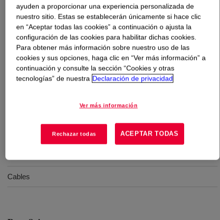
ayuden a proporcionar una experiencia personalizada de
nuestro sitio. Estas se establecerán únicamente si hace clic
Qué es
SILASTIC™ DY 32-4102 U Silicone Rubber
?
en “Aceptar todas las cookies” a continuación o ajusta la
configuración de las cookies para habilitar dichas cookies.
40 Durometer, extrusion, tube use, uncatalyzed Silicone
Para obtener más información sobre nuestro uso de las
cookies y sus opciones, haga clic en “Ver más información” a
Rubber
continuación y consulte la sección “Cookies y otras
tecnologías” de nuestra
Declaración de privacidad
Usos
Ver más información
Extrusion
ACEPTAR TODAS
Rechazar todas
Tubes
Hoses
Cables